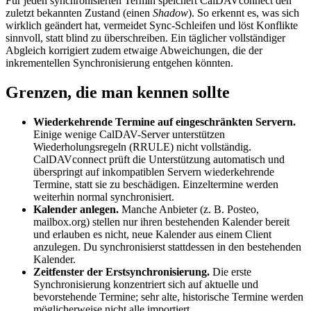
Für jeden synchronisierten Termin speichert CalDAVconnect den
zuletzt bekannten Zustand (einen
Shadow
). So erkennt es, was sich
wirklich geändert hat, vermeidet Sync-Schleifen und löst Konflikte
sinnvoll, statt blind zu überschreiben. Ein täglicher vollständiger
Abgleich korrigiert zudem etwaige Abweichungen, die der
inkrementellen Synchronisierung entgehen könnten.
Grenzen, die man kennen sollte
Wiederkehrende Termine auf eingeschränkten Servern.
Einige wenige CalDAV-Server unterstützen
Wiederholungsregeln (RRULE) nicht vollständig.
CalDAVconnect prüft die Unterstützung automatisch und
überspringt auf inkompatiblen Servern wiederkehrende
Termine, statt sie zu beschädigen. Einzeltermine werden
weiterhin normal synchronisiert.
Kalender anlegen.
Manche Anbieter (z. B. Posteo,
mailbox.org) stellen nur ihren bestehenden Kalender bereit
und erlauben es nicht, neue Kalender aus einem Client
anzulegen. Du synchronisierst stattdessen in den bestehenden
Kalender.
Zeitfenster der Erstsynchronisierung.
Die erste
Synchronisierung konzentriert sich auf aktuelle und
bevorstehende Termine; sehr alte, historische Termine werden
möglicherweise nicht alle importiert.