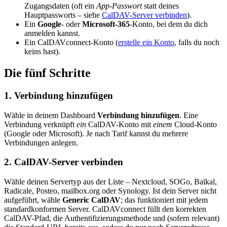
Zugangsdaten (oft ein
App-Passwort
statt deines
Hauptpassworts – siehe
CalDAV-Server verbinden
).
Ein
Google
- oder
Microsoft-365
-Konto, bei dem du dich
anmelden kannst.
Ein CalDAVconnect-Konto (
erstelle ein Konto
, falls du noch
keins hast).
Die fünf Schritte
1. Verbindung hinzufügen
Wähle in deinem Dashboard
Verbindung hinzufügen
. Eine
Verbindung verknüpft
ein
CalDAV-Konto mit
einem
Cloud-Konto
(Google oder Microsoft). Je nach Tarif kannst du mehrere
Verbindungen anlegen.
2. CalDAV-Server verbinden
Wähle deinen Servertyp aus der Liste – Nextcloud, SOGo, Baïkal,
Radicale, Posteo, mailbox.org oder Synology. Ist dein Server nicht
aufgeführt, wähle
Generic CalDAV
; das funktioniert mit jedem
standardkonformen Server. CalDAVconnect füllt den korrekten
CalDAV-Pfad, die Authentifizierungsmethode und (sofern relevant)