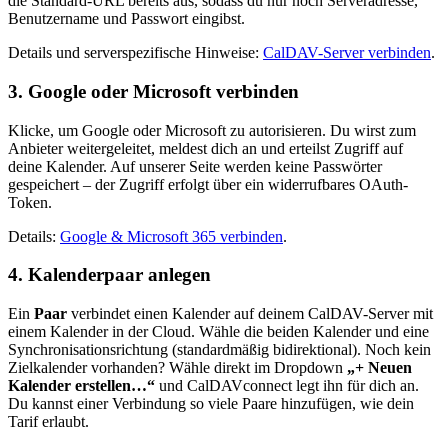
die Standard-URL bereits aus, sodass du nur noch Serveradresse,
Benutzername und Passwort eingibst.
Details und serverspezifische Hinweise:
CalDAV-Server verbinden
.
3. Google oder Microsoft verbinden
Klicke, um Google oder Microsoft zu autorisieren. Du wirst zum
Anbieter weitergeleitet, meldest dich an und erteilst Zugriff auf
deine Kalender. Auf unserer Seite werden keine Passwörter
gespeichert – der Zugriff erfolgt über ein widerrufbares OAuth-
Token.
Details:
Google & Microsoft 365 verbinden
.
4. Kalenderpaar anlegen
Ein
Paar
verbindet einen Kalender auf deinem CalDAV-Server mit
einem Kalender in der Cloud. Wähle die beiden Kalender und eine
Synchronisationsrichtung (standardmäßig bidirektional). Noch kein
Zielkalender vorhanden? Wähle direkt im Dropdown
„+ Neuen
Kalender erstellen…“
und CalDAVconnect legt ihn für dich an.
Du kannst einer Verbindung so viele Paare hinzufügen, wie dein
Tarif erlaubt.